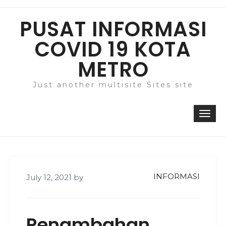
Skip
to
PUSAT INFORMASI
content
COVID 19 KOTA
METRO
Just another multisite Sites site
Togg
navi
INFORMASI
July 12, 2021
by
Penambahan