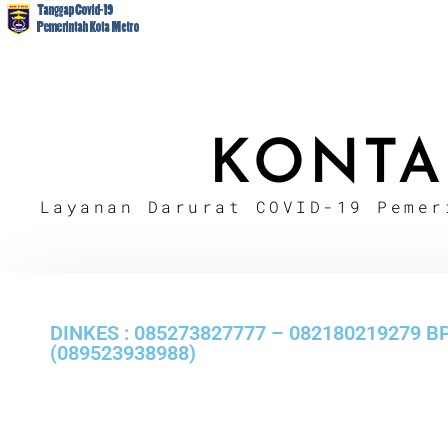
KONTA
Layanan Darurat COVID-19 Pemer
DINKES : 085273827777 – 082180219279 B
(089523938988)