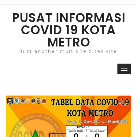
Skip
to
PUSAT INFORMASI
content
COVID 19 KOTA
METRO
Just another multisite Sites site
Togg
navi