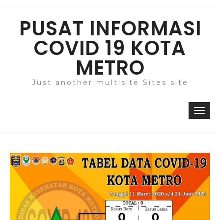
Skip
to
PUSAT INFORMASI
content
COVID 19 KOTA
METRO
Just another multisite Sites site
Togg
navi