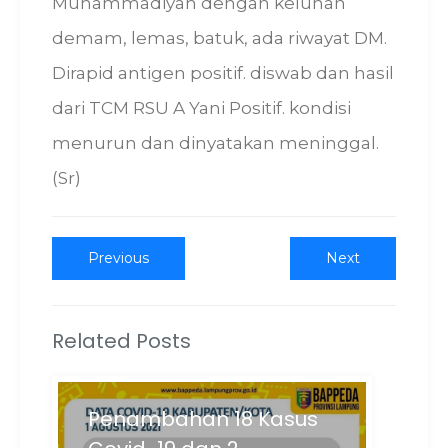
Muhammadiyah dengan keluhan
demam, lemas, batuk, ada riwayat DM.
Dirapid antigen positif. diswab dan hasil
dari TCM RSU A Yani Positif. kondisi
menurun dan dinyatakan meninggal.
(Sr)
Post
Previous
Next
Previous
Next
post:
post:
navigation
Related Posts
Penambahan 18 Kasus