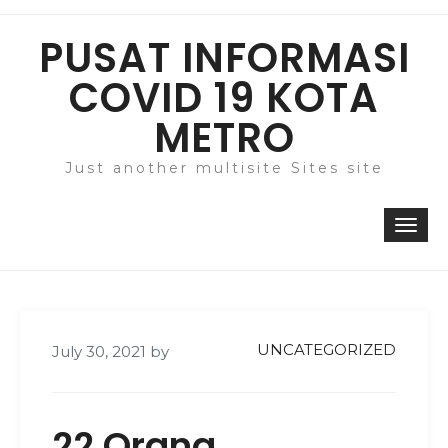
Skip
to
PUSAT INFORMASI
content
COVID 19 KOTA
METRO
Just another multisite Sites site
Togg
navi
UNCATEGORIZED
July 30, 2021
by
22 Orang