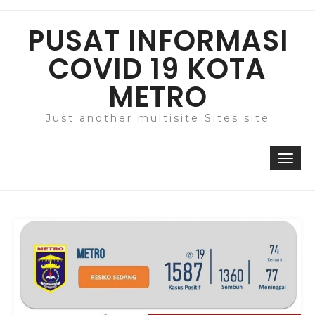
Skip
to
PUSAT INFORMASI
content
COVID 19 KOTA
METRO
Just another multisite Sites site
Togg
navi