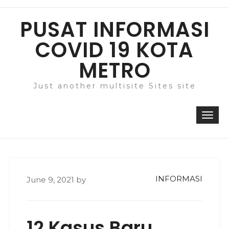
Skip
to
PUSAT INFORMASI
content
COVID 19 KOTA
METRO
Just another multisite Sites site
Togg
navi
INFORMASI
June 9, 2021
by
12 Kasus Baru