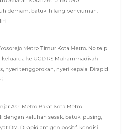
ro Selatan Kota Metro. No telp
uh demam, batuk, hilang penciuman.
iri
 Yosorejo Metro Timur Kota Metro. No telp
tar keluarga ke UGD RS Muhammadiyah
, nyeri tenggorokan, nyeri kepala. Dirapid
ri
anjar Asri Metro Barat Kota Metro.
i dengan keluhan sesak, batuk, pusing,
t DM. Dirapid antigen positif. kondisi