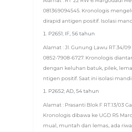
Alamat : RT 22 RW 6 Margodadi Met
081369094545. Kronologis mengel
dirapid antigen positif. Isolasi mand
P2651; IF, 56 tahun
Alamat : Jl. Gunung Lawu RT.34/09
0852-7908-6727. Kronologis dian
dengan keluhan batuk, pilek, lemas
ntigen positif. Saat ini isolasi mandi
P2652; AD, 54 tahun
Alamat : Prasanti Blok F RT.13/03 G
Kronologis dibawa ke UGD RS Mard
mual, muntah dan lemas, ada riwaya