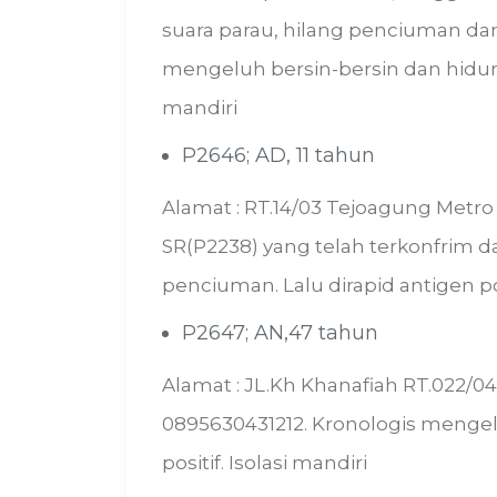
suara parau, hilang penciuman dan 
mengeluh bersin-bersin dan hidung
mandiri
P2646; AD, 11 tahun
Alamat : RT.14/03 Tejoagung Metro 
SR(P2238) yang telah terkonfrim 
penciuman. Lalu dirapid antigen posi
P2647; AN,47 tahun
Alamat : JL.Kh Khanafiah RT.022/0
0895630431212. Kronologis mengel
positif. Isolasi mandiri