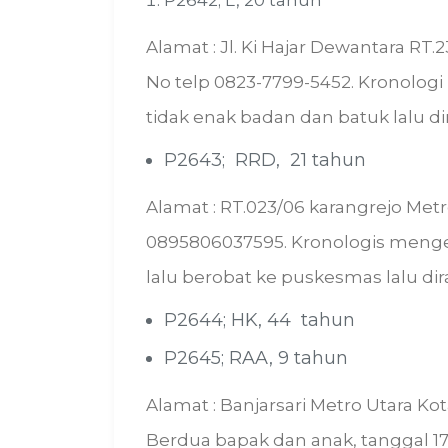
P2642; L, 20 tahun
Alamat : Jl. Ki Hajar Dewantara RT
No telp 0823-7799-5452. Kronolog
tidak enak badan dan batuk lalu dira
P2643; RRD, 21 tahun
Alamat : RT.023/06 karangrejo Metr
0895806037595. Kronologis mengel
lalu berobat ke puskesmas lalu dira
P2644; HK, 44 tahun
P2645; RAA, 9 tahun
Alamat : Banjarsari Metro Utara Ko
Berdua bapak dan anak, tanggal 1