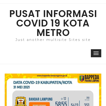
Skip
to
PUSAT INFORMASI
content
COVID 19 KOTA
METRO
Just another multisite Sites site
Togg
navi